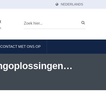
NEDERLANDS
t
p.
 CONTACT MET ONS OP
angoplossingen