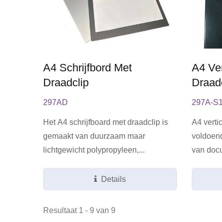
A4 Schrijfbord Met
A4 Ve
Draadclip
Draad
297AD
297A-S
Het A4 schrijfboard met draadclip is
A4 verti
gemaakt van duurzaam maar
voldoend
lichtgewicht polypropyleen,...
van docu
Details
Resultaat 1 - 9 van 9