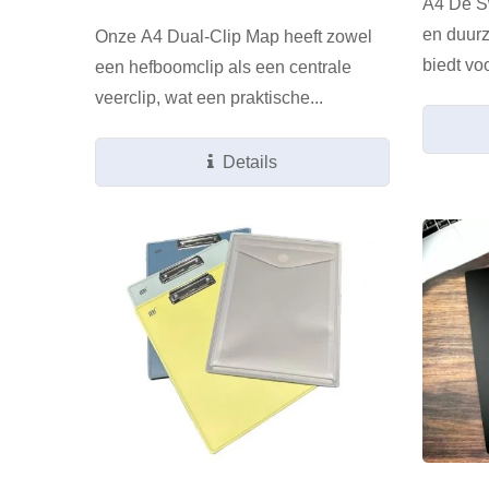
A4 De Sw
en duur
Onze A4 Dual-Clip Map heeft zowel
biedt vo
een hefboomclip als een centrale
veerclip, wat een praktische...
Details