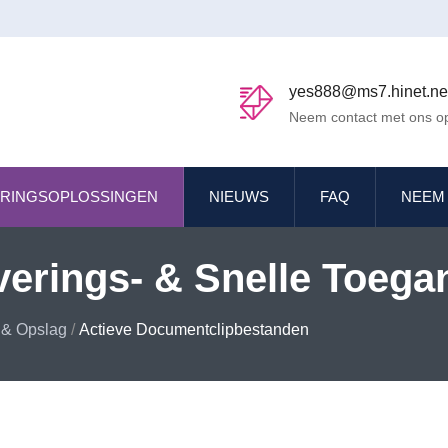
yes888@ms7.hinet.ne
Neem contact met ons o
ERINGSOPLOSSINGEN
NIEUWS
FAQ
NEEM
iverings- & Snelle Toeg
entbeheer
 & Opslag
/
Actieve Documentclipbestanden