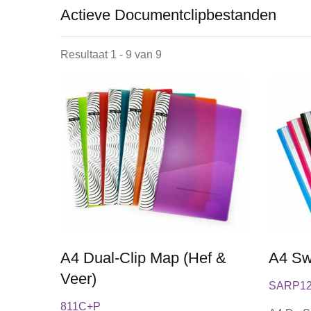
Actieve Documentclipbestanden
PP L-Type Doorzichtige Map
Resultaat 1 - 9 van 9
A4 Dual-Clip Map (Hef &
A4 Sw
Veer)
SARP1
811C+P