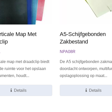
rticale Map Met
A5-Schijfgebonden
clip
Zakbestand
1
NPA08R
cale map met draadclip biedt
De A5 schijfgebonden zakma
e ruimte voor het opslaan
doordacht ontworpen, multifu
menten, houdt...
opslagoplossing op maat...
Details
Details