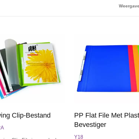
Weergave
PP-Envelop Met Zak
PP L-Type Doorzichtig
ing Clip-Bestand
PP Flat File Met Plast
Bevestiger
2A
Y18