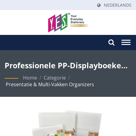
NEDERLANDS
Togg
navi
Professionele PP-Displayboeken
& Multi-Pocket Uitvouwbare
Home
/
Categorie
/
Presentatie & Multi-Vakken Organizers
Mappen Voor Systematisch
Documentbeheer