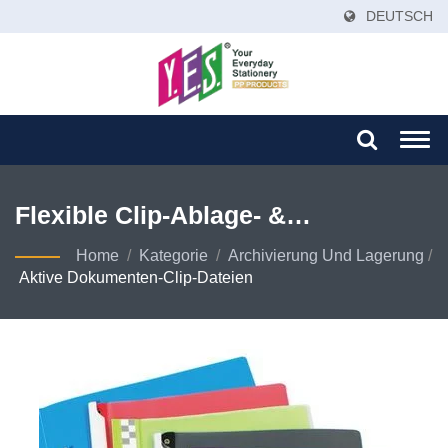
DEUTSCH
Togg
navi
Flexible Clip-Ablage- &
Schnellzugriffs-Lösungen Für
Home
/
Kategorie
/
Archivierung Und Lagerung
/
Aktive Dokumenten-Clip-Dateien
Aktives Dokumentenmanagement