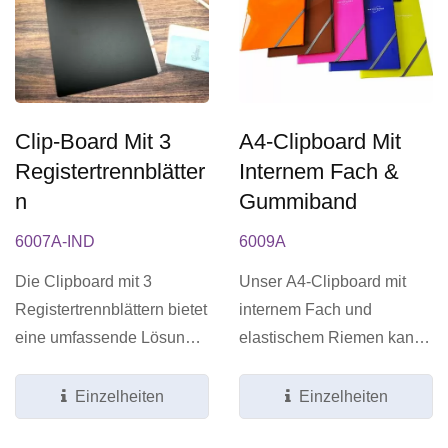
Clip-Board Mit 3
A4-Clipboard Mit
Registertrennblätter
Internem Fach &
N
Gummiband
6007A-IND
6009A
Die Clipboard mit 3
Unser A4-Clipboard mit
Registertrennblättern bietet
internem Fach und
eine umfassende Lösung
elastischem Riemen kann
zur effizienten
als Schreibtafel für Büro,...
Organisation...
Einzelheiten
Einzelheiten