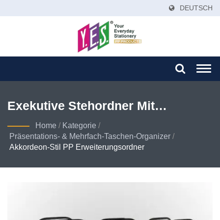
DEUTSCH
Togg
navi
Exekutive Stehordner Mit
Ausziehbarem Griff – Premium PP
Home
/
Kategorie
/
Präsentations- & Mehrfach-Taschen-Organizer
/
Dokumentenorganisationslösung
Akkordeon-Stil PP Erweiterungsordner