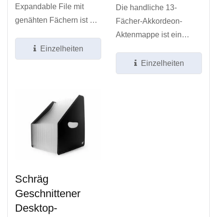
Expandable File mit
Die handliche 13-
genähten Fächern ist ein
Fächer-Akkordeon-
ausgeklügelter
Aktenmappe ist ein
Organizer mit 13
vielseitiger Organizer,
Einzelheiten
Fächern,...
der für Fachleute...
Einzelheiten
Schräg
Geschnittener
Desktop-