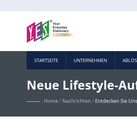
STARTSEITE
UNTERNEHMEN
ABLÖ
Neue Lifestyle-A
Umweltfreundlich
Home
/
Nachrichten
/
Entdecken Sie Uns
Schreibwarenherst