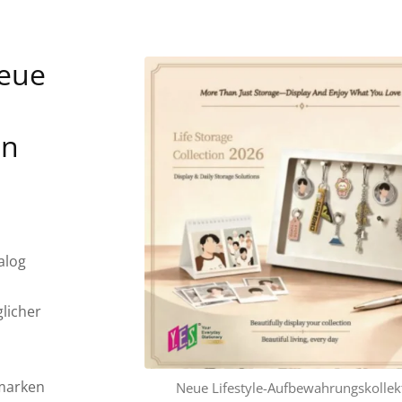
Neue
on
alog
licher
smarken
Neue Lifestyle-Aufbewahrungskollek