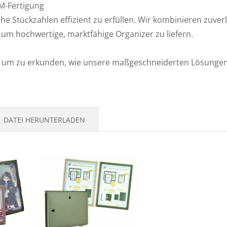
EM-Fertigung
e Stückzahlen effizient zu erfüllen. Wir kombinieren zuver
Umschlag Mit Tasche
PP L-Typ Klarsichtor
m hochwertige, marktfähige Organizer zu liefern.
r, um zu erkunden, wie unsere maßgeschneiderten Lösungen
DATEI HERUNTERLADEN