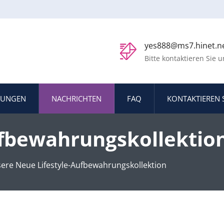
yes888@ms7.hinet.n
Bitte kontaktieren Sie u
SUNGEN
NACHRICHTEN
FAQ
KONTAKTIEREN 
ufbewahrungskollektion
e PP Ordner & Mappen 
ere Neue Lifestyle-Aufbewahrungskollektion
eller – YES