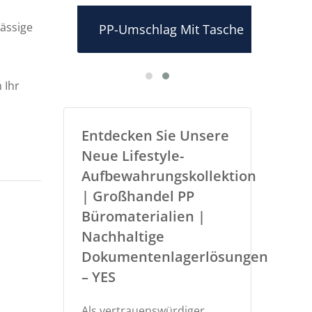
lässige
dner
PP-Umschlag Mit Tasche
PP
 Ihr
Entdecken Sie Unsere
Neue Lifestyle-
Aufbewahrungskollektion
| Großhandel PP
Büromaterialien |
Nachhaltige
Dokumentenlagerlösungen
– YES
Als vertrauenswürdiger