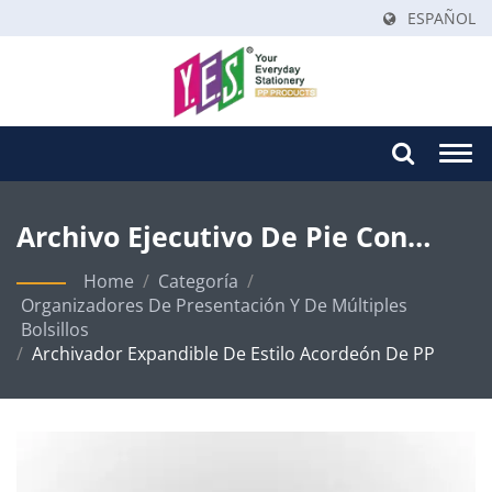
ESPAÑOL
Togg
navi
Archivo Ejecutivo De Pie Con
Mango Retráctil – Solución
Home
/
Categoría
/
Organizadores De Presentación Y De Múltiples
Premium De Organización De
Bolsillos
/
Archivador Expandible De Estilo Acordeón De PP
Documentos En PP