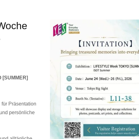
 Woche
6
YO [SUMMER]
n für Präsentation
 und persönliche
nd alltägliche