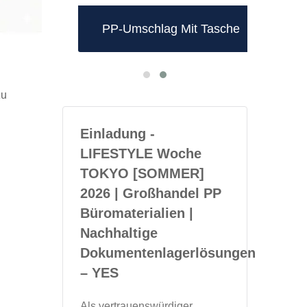
dner
PP-Umschlag Mit Tasche
PP
zu
Einladung -
LIFESTYLE Woche
TOKYO [SOMMER]
2026 | Großhandel PP
Büromaterialien |
Nachhaltige
Dokumentenlagerlösungen
– YES
Als vertrauenswürdiger