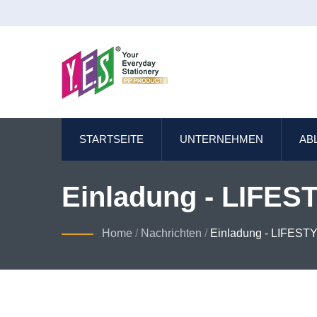
STARTSEITE
UNTERNEHMEN
AB
Einladung - LIFE
Umweltfreundliche
Home
/
Nachrichten
/
Einladung - LIFES
Schreibwarenherst