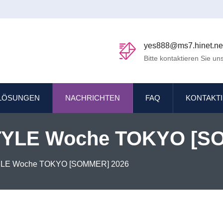
yes888@ms7.hinet.ne
Bitte kontaktieren Sie uns
LÖSUNGEN
NACHRICHTEN
FAQ
KONTAKTI
STYLE Woche TOKYO [SO
 PP Ordner & Mappen | 
TYLE Woche TOKYO [SOMMER] 2026
eller – YES