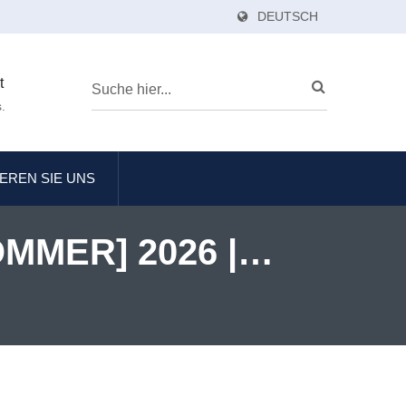
DEUTSCH
t
.
EREN SIE UNS
MMER] 2026 |
Globaler