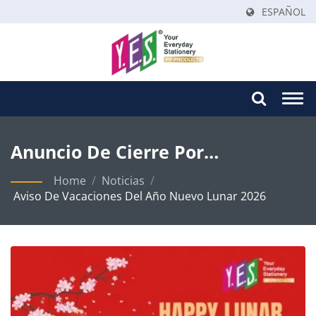
ESPAÑOL
Togg
navi
Anuncio De Cierre Por
Vacaciones Del Año Nuevo Lunar
Home
/
Noticias
/
Aviso De Vacaciones Del Año Nuevo Lunar 2026
2026