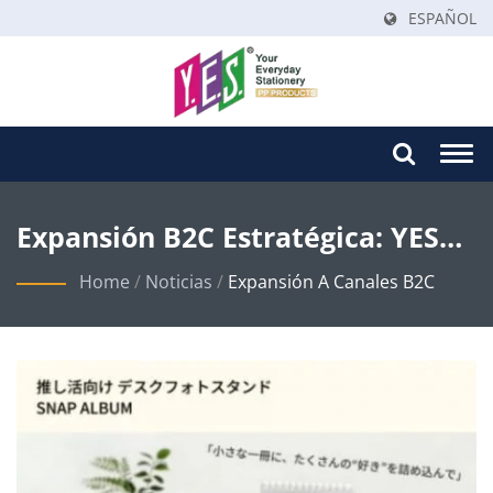
ESPAÑOL
Togg
navi
Expansión B2C Estratégica: YES
Stationery Entra En Los
Home
/
Noticias
/
Expansión A Canales B2C
Principales Mercados De
Comercio Electrónico De Asia