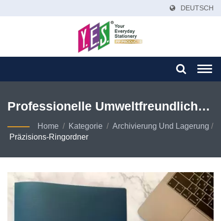
DEUTSCH
Togg
navi
Professionelle Umweltfreundliche
PP 4-Ring-Ordnerlösungen
Home
/
Kategorie
/
Archivierung Und Lagerung
/
Präzisions-Ringordner