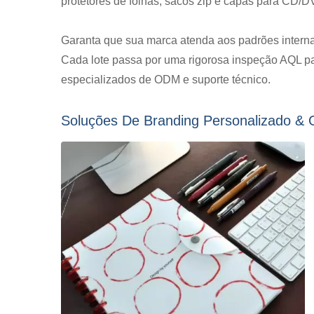
protetores de folhas, sacos zip e capas para CD/D
Garanta que sua marca atenda aos padrões interna
Pasta Transparente Em PP
Enve
Cada lote passa por uma rigorosa inspeção AQL pa
Tipo L
especializados de ODM e suporte técnico.
Soluções De Branding Personalizado &