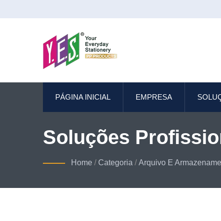
PÁGINA INICIAL
EMPRESA
SOLU
Soluções Profissio
Home
/
Categoria
/
Arquivo E Armazenamen