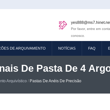
yes888@ms7.hinet.ne
Por favor, entre em cont
conosco.
ÇÕES DE ARQUIVAMENTO
NOTÍCIAS
FAQ
nais De Pasta De 4 Arg
to Arquivístico
/
Pastas De Anéis De Precisão