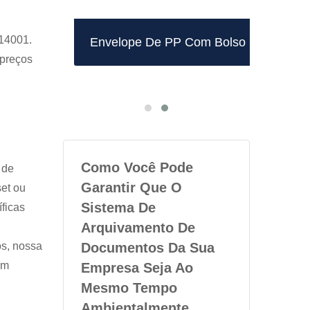
/14001.
m PP
Envelope De PP Com Bolso
Pas
 preços
Como Você Pode
 de
Garantir Que O
set ou
Sistema De
ficas
Arquivamento De
os, nossa
Documentos Da Sua
om
Empresa Seja Ao
Mesmo Tempo
Ambientalmente