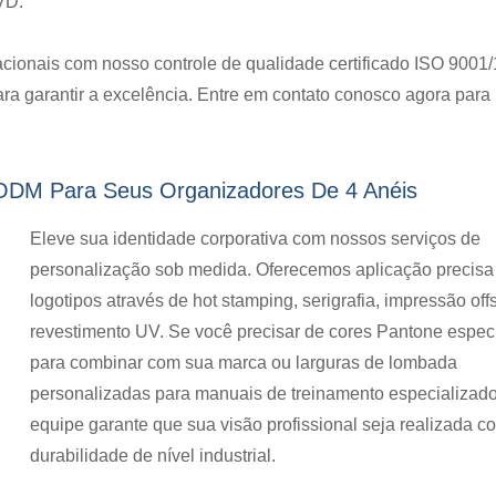
VD.
cionais com nosso controle de qualidade certificado ISO 9001
lope De PP Com Bolso
Pasta Transparente E
ra garantir a excelência. Entre em contato conosco agora para
Tipo L
 ODM Para Seus Organizadores De 4 Anéis
Eleve sua identidade corporativa com nossos serviços de
personalização sob medida. Oferecemos aplicação precisa
logotipos através de hot stamping, serigrafia, impressão off
revestimento UV. Se você precisar de cores Pantone especí
para combinar com sua marca ou larguras de lombada
personalizadas para manuais de treinamento especializad
equipe garante que sua visão profissional seja realizada c
durabilidade de nível industrial.