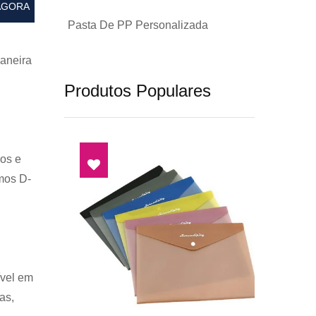
AGORA
Pasta De PP Personalizada
aneira
Produtos Populares
os e
mos D-
ível em
as,