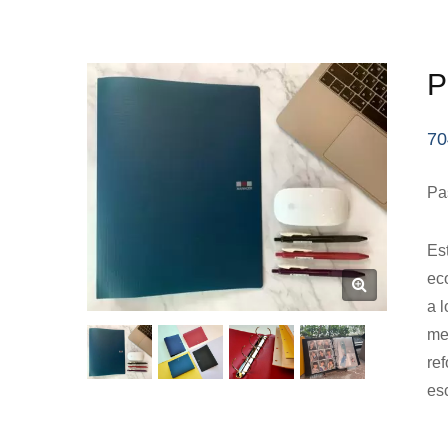
P
70
Pa
Es
ec
a 
me
re
es