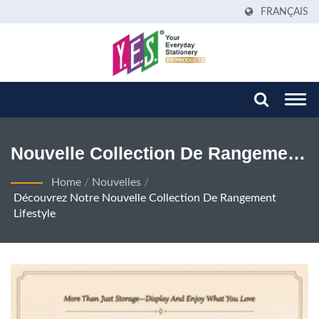
FRANÇAIS
Togg
navi
Nouvelle Collection De Rangement
Lifestyle | Dossiers Et Classeurs
Home
/
Nouvelles
/
Découvrez Notre Nouvelle Collection De Rangement
PP Écologiques | Fabricant De
Lifestyle
Papeterie Mondial – YES