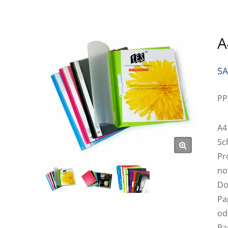
A
S
PP
A4
Sc
Pr
no
Do
Pa
od
Pa