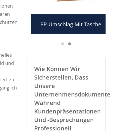
tionen
laren
schützen
dner
PP-Umschlag Mit Tasche
PP
nelles
ld und
Wie Können Wir
Sicherstellen, Dass
iert zu
Unsere
gänglich
Unternehmensdokumente
Während
Kundenpräsentationen
Und -besprechungen
Professionell