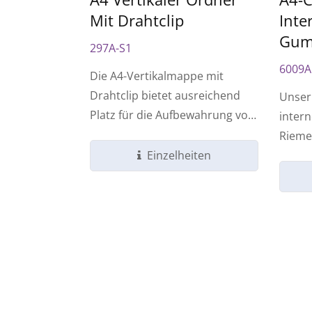
Mit Drahtclip
Inte
Gum
297A-S1
6009A
Die A4-Vertikalmappe mit
Drahtclip bietet ausreichend
Unser
Platz für die Aufbewahrung von
inter
Dokumenten,...
Riemen
Einzelheiten
für Bür