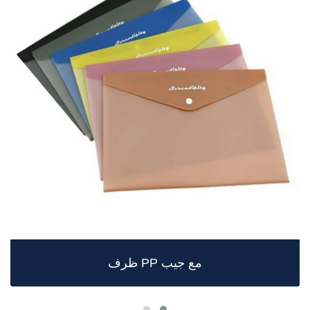
ظرف PP مع جيب