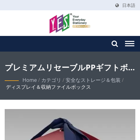
日本語
Togg
navi
プレミアムリセーブルPPギフトボ
ックス - 開封体験を向上させる
Home
/
カテゴリ
/
安全なストレージ＆包装
/
ディスプレイ＆収納ファイルボックス