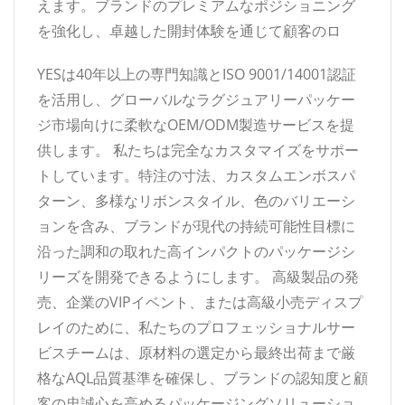
えます。ブランドのプレミアムなポジショニング
を強化し、卓越した開封体験を通じて顧客のロ
YESは40年以上の専門知識とISO 9001/14001認証
を活用し、グローバルなラグジュアリーパッケー
ジ市場向けに柔軟なOEM/ODM製造サービスを提
供します。 私たちは完全なカスタマイズをサポー
トしています。特注の寸法、カスタムエンボスパ
ターン、多様なリボンスタイル、色のバリエーシ
ョンを含み、ブランドが現代の持続可能性目標に
沿った調和の取れた高インパクトのパッケージシ
リーズを開発できるようにします。 高級製品の発
売、企業のVIPイベント、または高級小売ディスプ
レイのために、私たちのプロフェッショナルサー
ビスチームは、原材料の選定から最終出荷まで厳
格なAQL品質基準を確保し、ブランドの認知度と顧
客の忠誠心を高めるパッケージングソリューショ