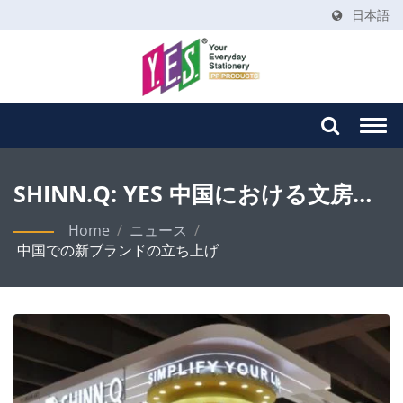
日本語
Togg
navi
SHINN.Q: YES 中国における文房具
の戦略的ブランドローンチ
Home
/
ニュース
/
中国での新ブランドの立ち上げ