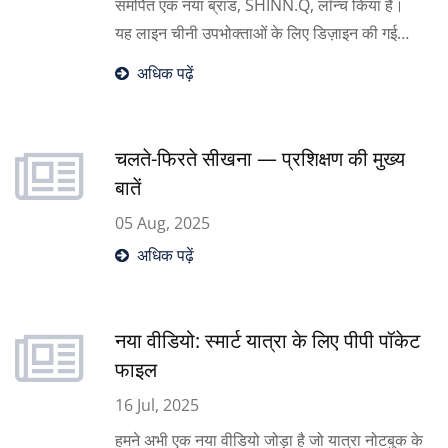
समर्पित एक नया ब्रांड, SHINN.Q, लॉन्च किया है।
यह लाइन चीनी उपभोक्ताओं के लिए डिज़ाइन की गई
अभिनव और स्टाइलिश स्टेशनरी को उजागर करती है,
अधिक पढ़ें
जबकि YES हमारे विश्वसनीय गुणवत्ता और व्यापक
OEM/ODM समाधानों के साथ वैश्विक भागीदारों का
समर्थन करना जारी रखता है। SHINN.Q का परिचय
चलते-फिरते सीखना — प्रशिक्षण की मुख्य
देने के लिए, हमने सितंबर में गुआंगज़ौ अंतर्राष्ट्रीय
बातें
प्राइवेट लेबल मेले में भाग लिया, हमारे नवीनतम डिज़ाइन
05 Aug, 2025
को प्रदर्शित किया और चीन के बाजार में नए अवसरों की
अधिक पढ़ें
खोज की।
नया वीडियो: स्मार्ट यात्रा के लिए पीपी पॉकेट
फाइल
16 Jul, 2025
हमने अभी एक नया वीडियो जोड़ा है जो यात्रा नोटबुक के