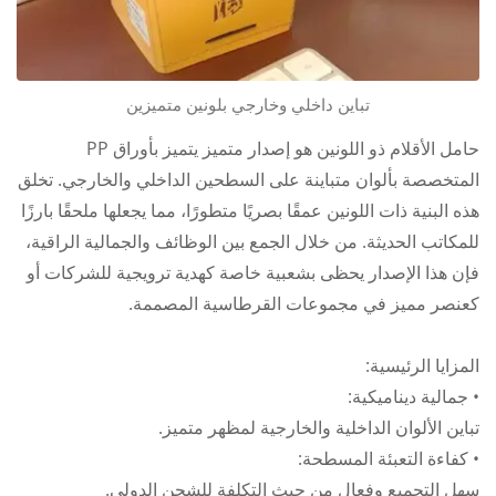
تباين داخلي وخارجي بلونين متميزين
حامل الأقلام ذو اللونين هو إصدار متميز يتميز بأوراق PP
المتخصصة بألوان متباينة على السطحين الداخلي والخارجي. تخلق
هذه البنية ذات اللونين عمقًا بصريًا متطورًا، مما يجعلها ملحقًا بارزًا
للمكاتب الحديثة. من خلال الجمع بين الوظائف والجمالية الراقية،
فإن هذا الإصدار يحظى بشعبية خاصة كهدية ترويجية للشركات أو
كعنصر مميز في مجموعات القرطاسية المصممة.
المزايا الرئيسية:
• جمالية ديناميكية:
تباين الألوان الداخلية والخارجية لمظهر متميز.
• كفاءة التعبئة المسطحة:
سهل التجميع وفعال من حيث التكلفة للشحن الدولي.